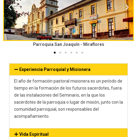
Parroquia San Joaquín - Miraflores
Experiencia Parroquial y Misionera
El año de formación
pastoral misionera
es un
período
de
tiempo
en
la
formación de los futuros sacerdotes, fuera
de l
as instalaciones del
Seminario
, en la que los
sacerdotes de la parroquia
o lugar de misión
,
junto
con
la
comunidad
parroquial
,
son
responsables
del
acomp
a
ñamiento.
Vida Espiritual